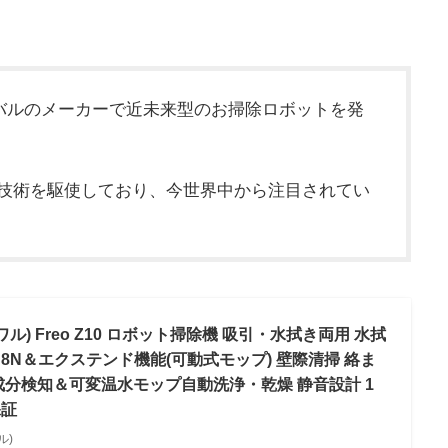
ローバルのメーカーで近未来型のお掃除ロボットを発
の技術を駆使しており、今世界中から注目されてい
ーワル) Freo Z10 ロボット掃除機 吸引・水拭き両用 水拭
8N＆エクステンド機能(可動式モップ) 壁際清掃 絡ま
成分検知＆可変温水モップ自動洗浄・乾燥 静音設計 1
保証
ル)