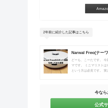
Amaz
2年前に紹介した記事はこちら
Narwal Freo
どーも、こーたです。 
マです。 ミニマリストは
という方は必見です。 実
今なら
公式