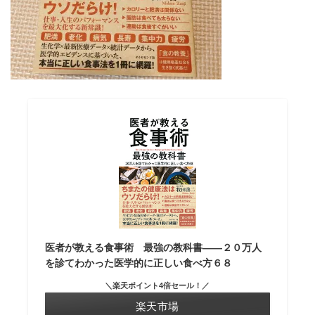
医者が教える食事術 最強の教科書――２０万人
を診てわかった医学的に正しい食べ方６８
＼楽天ポイント4倍セール！／
楽天市場