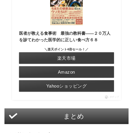
医者が教える食事術 最強の教科書――２０万人
を診てわかった医学的に正しい食べ方６８
＼楽天ポイント4倍セール！／
楽天市場
Amazon
Yahooショッピング
ポチップ
まとめ