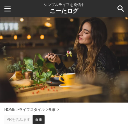
シンプルライフを発信中
こーたログ
HOME
>
ライフスタイル
>
食事
>
PRを含みます
食事